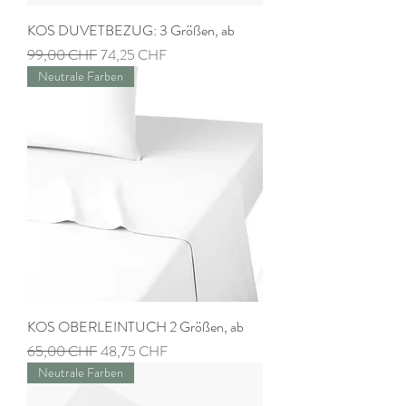
KOS DUVETBEZUG: 3 Größen, ab
Prix original
Prix promotionnel
99,00 CHF
74,25 CHF
Neutrale Farben
KOS OBERLEINTUCH 2 Größen, ab
Prix original
Prix promotionnel
65,00 CHF
48,75 CHF
Neutrale Farben