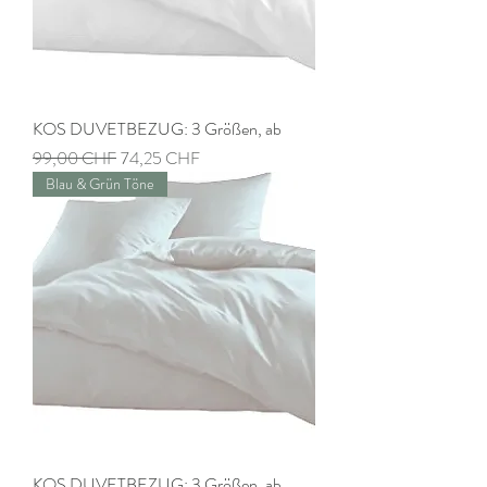
KOS DUVETBEZUG: 3 Größen, ab
Prix original
Prix promotionnel
99,00 CHF
74,25 CHF
Blau & Grün Töne
KOS DUVETBEZUG: 3 Größen, ab