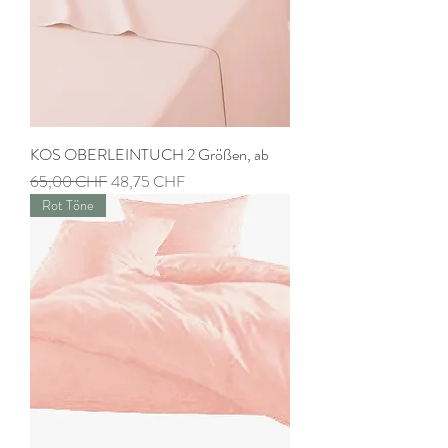
KOS OBERLEINTUCH 2 Größen, ab
Prix original
Prix promotionnel
65,00 CHF
48,75 CHF
Rot Töne