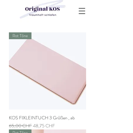
Rot Töne
KOS FIXLEINTUCH 3 Größen , ab
Prix original
Prix promotionnel
65,00 CHF
48,75 CHF
Rot Töne