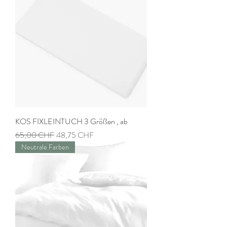
KOS FIXLEINTUCH 3 Größen , ab
Prix original
Prix promotionnel
65,00 CHF
48,75 CHF
Neutrale Farben