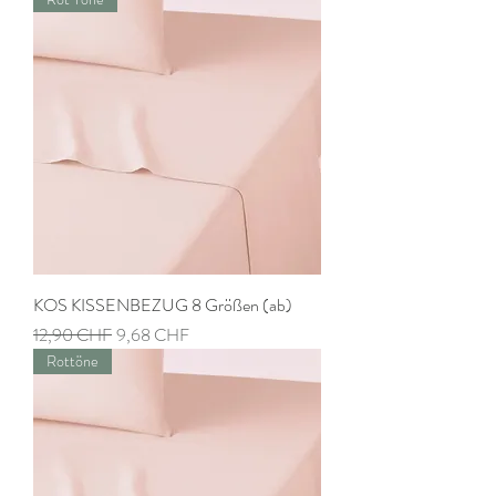
KOS KISSENBEZUG 8 Größen (ab)
Prix original
Prix promotionnel
12,90 CHF
9,68 CHF
Rottöne