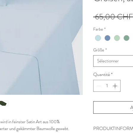
 65,00 CHF
Farbe
*
Größe
*
Sélectionner
Quantité
*
A
ird in feinster Satin Art aus 100%
PRODUKTINFORM
rierter und gekämmter Baumwolle gewebt.