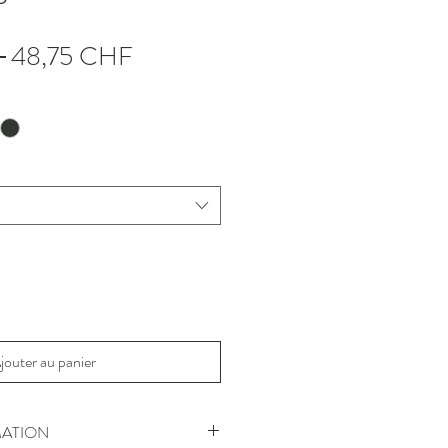
Prix
Prix
 
48,75 CHF
original
promotionnel
jouter au panier
ATION